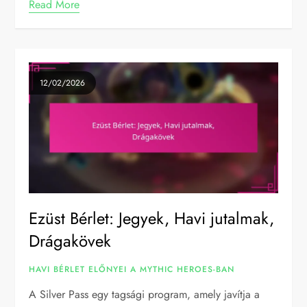
Read More
12/02/2026
Ezüst Bérlet: Jegyek, Havi jutalmak,
Drágakövek
HAVI BÉRLET ELŐNYEI A MYTHIC HEROES-BAN
A Silver Pass egy tagsági program, amely javítja a