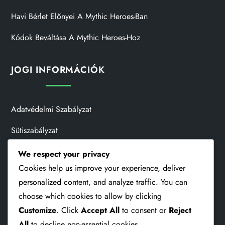
Havi Bérlet Előnyei A Mythic Heroes-Ban
Kódok Beváltása A Mythic Heroes-Hoz
JOGI INFORMÁCIÓK
Adatvédelmi Szabályzat
Sütiszabályzat
Szolgáltatási Feltételek
We respect your privacy
Cookies help us improve your experience, deliver
Kik Vagyunk
personalized content, and analyze traffic. You can
Lépjen Kapcsolatba Velünk
choose which cookies to allow by clicking
Customize
. Click
Accept All
to consent or
Reject
All
to decline non-essential cookies.