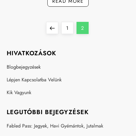
READ MORE
P
Previous
Page
Page
1
2
o
page
HIVATKOZÁSOK
s
Blogbejegyzések
t
Lépjen Kapcsolatba Velünk
s
Kik Vagyunk
p
a
LEGUTÓBBI BEJEGYZÉSEK
g
Fabled Pass: Jegyek, Havi Gyémántok, Jutalmak