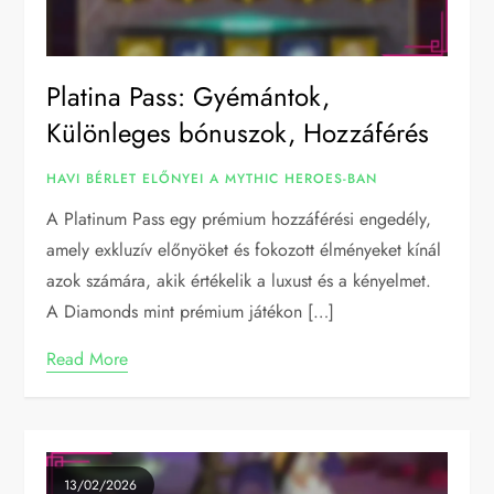
Platina Pass: Gyémántok,
Különleges bónuszok, Hozzáférés
HAVI BÉRLET ELŐNYEI A MYTHIC HEROES-BAN
A Platinum Pass egy prémium hozzáférési engedély,
amely exkluzív előnyöket és fokozott élményeket kínál
azok számára, akik értékelik a luxust és a kényelmet.
A Diamonds mint prémium játékon […]
Read More
13/02/2026