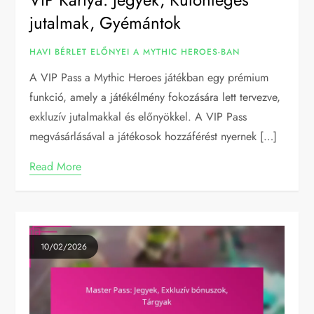
jutalmak, Gyémántok
HAVI BÉRLET ELŐNYEI A MYTHIC HEROES-BAN
A VIP Pass a Mythic Heroes játékban egy prémium
funkció, amely a játékélmény fokozására lett tervezve,
exkluzív jutalmakkal és előnyökkel. A VIP Pass
megvásárlásával a játékosok hozzáférést nyernek […]
Read More
10/02/2026