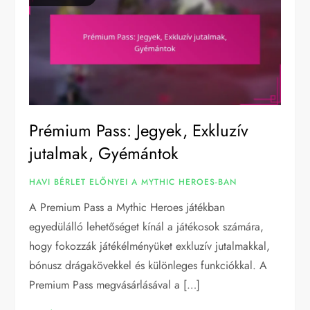
Prémium Pass: Jegyek, Exkluzív
jutalmak, Gyémántok
HAVI BÉRLET ELŐNYEI A MYTHIC HEROES-BAN
A Premium Pass a Mythic Heroes játékban
egyedülálló lehetőséget kínál a játékosok számára,
hogy fokozzák játékélményüket exkluzív jutalmakkal,
bónusz drágakövekkel és különleges funkciókkal. A
Premium Pass megvásárlásával a […]