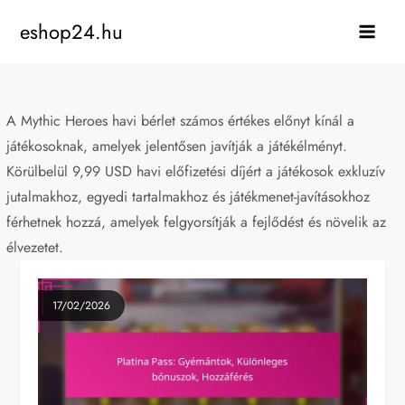
Skip
eshop24.hu
to
content
A Mythic Heroes havi bérlet számos értékes előnyt kínál a
játékosoknak, amelyek jelentősen javítják a játékélményt.
Körülbelül 9,99 USD havi előfizetési díjért a játékosok exkluzív
jutalmakhoz, egyedi tartalmakhoz és játékmenet-javításokhoz
férhetnek hozzá, amelyek felgyorsítják a fejlődést és növelik az
élvezetet.
17/02/2026