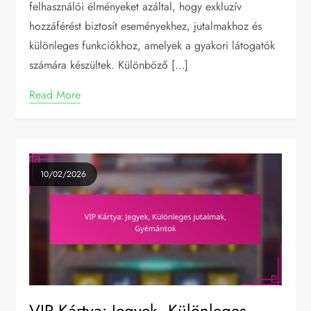
felhasználói élményeket azáltal, hogy exkluzív
hozzáférést biztosít eseményekhez, jutalmakhoz és
különleges funkciókhoz, amelyek a gyakori látogatók
számára készültek. Különböző […]
Read More
10/02/2026
VIP Kártya: Jegyek, Különleges