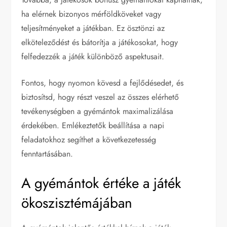
ha elérnek bizonyos mérföldköveket vagy
teljesítményeket a játékban. Ez ösztönzi az
elköteleződést és bátorítja a játékosokat, hogy
felfedezzék a játék különböző aspektusait.
Fontos, hogy nyomon kövesd a fejlődésedet, és
biztosítsd, hogy részt veszel az összes elérhető
tevékenységben a gyémántok maximalizálása
érdekében. Emlékeztetők beállítása a napi
feladatokhoz segíthet a következetesség
fenntartásában.
A gyémántok értéke a játék
ökoszisztémájában