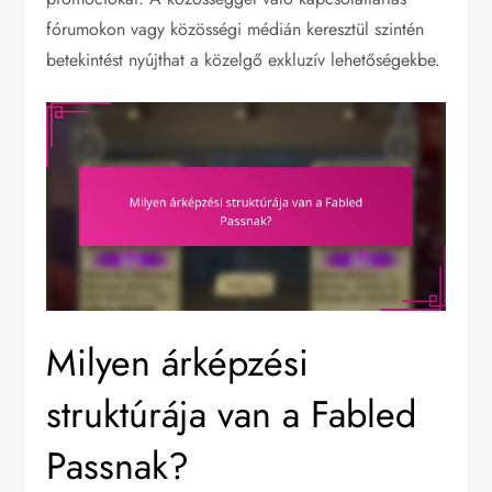
fórumokon vagy közösségi médián keresztül szintén
betekintést nyújthat a közelgő exkluzív lehetőségekbe.
Milyen árképzési
struktúrája van a Fabled
Passnak?