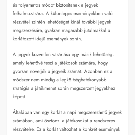
és folyamatos módot biztosítanak a jegyek
felhalmozására. A különleges eseményekben való
részvétel szintén lehetőséget kínál további jegyek
megszerzésére, gyakran magasabb jutalmakkal a
korlátozott idejű események során.
A jegyek közvetlen vásárlása egy másik lehetőség,
amely lehetővé teszi a játékosok számára, hogy
gyorsan növeljék a jegyeik számát. Azonban ez a
módszer nem mindig a legköltséghatékonyabb
stratégia a játékmenet során megszerzett jegyekhez
képest.
Általában van egy korlát a napi megszerezhető jegyek
számában, ami ösztönzi a játékosokat a rendszeres
részvételre. Ez a korlát változhat a konkrét események