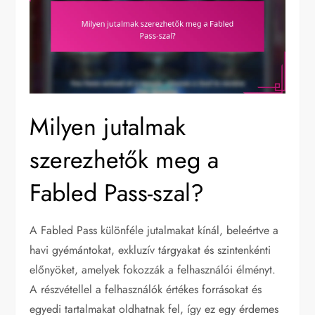
Milyen jutalmak
szerezhetők meg a
Fabled Pass-szal?
A Fabled Pass különféle jutalmakat kínál, beleértve a
havi gyémántokat, exkluzív tárgyakat és szintenkénti
előnyöket, amelyek fokozzák a felhasználói élményt.
A részvétellel a felhasználók értékes forrásokat és
egyedi tartalmakat oldhatnak fel, így ez egy érdemes