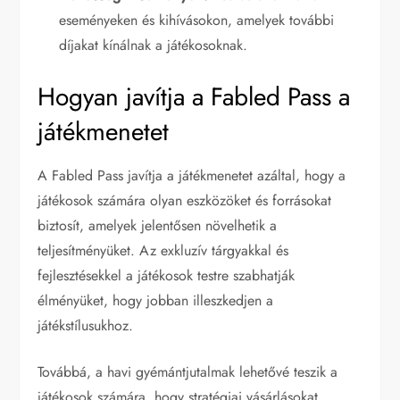
eseményeken és kihívásokon, amelyek további
díjakat kínálnak a játékosoknak.
Hogyan javítja a Fabled Pass a
játékmenetet
A Fabled Pass javítja a játékmenetet azáltal, hogy a
játékosok számára olyan eszközöket és forrásokat
biztosít, amelyek jelentősen növelhetik a
teljesítményüket. Az exkluzív tárgyakkal és
fejlesztésekkel a játékosok testre szabhatják
élményüket, hogy jobban illeszkedjen a
játékstílusukhoz.
Továbbá, a havi gyémántjutalmak lehetővé teszik a
játékosok számára, hogy stratégiai vásárlásokat