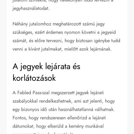
jegyhasználatodat.
Néhány jutalomhoz meghatározott számú jegy
szükséges, ezért érdemes nyomon követni a jegyeid
számát, és előre tervezni, hogy biztosan igénybe tudd
venni a kívánt jutalmakat, mielőtt azok lejárnának.
A jegyek lejárata és
korlátozások
A Fabled Pass-szal megszerzett jegyek lejárati
szabályokkal rendelkezhetnek, ami azt jelenti, hogy
egy bizonyos idő után használhatatlanná válhatnak.
Fontos, hogy rendszeresen ellenőrizd a lejárati
dátumokat, hogy elkerüld a kemény munkával