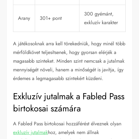
300 gyémánt,
Arany
301+ pont
exkluzív karakter
A játékosoknak arra kell törekedniük, hogy minél több
mérföldkövet teljesítsenek, hogy gyorsan elérjék a
magasabb szinteket. Minden szint nemcsak a jutalmak
mennyiségét növeli, hanem a minőségét is javítja, így
érdemes a legmagasabb szintekért küzdeni.
Exkluzív jutalmak a Fabled Pass
birtokosai számára
A Fabled Pass birtokosai hozzáférést élveznek olyan
exkluzív jutalmak
hoz, amelyek nem állnak