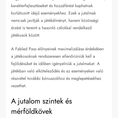
karakterfejlesztéseket és hozzáférést kaphatnak
korlátozott idejű eseményekhez. Ezek a jutalmak
nemcsak javítják a játékélményt, hanem közösségi
érzést is teremt a hasonló célokkal rendelkező
játékosok között.
A Fabled Pass előnyeinek maximalizálása érdekében
a játékosoknak rendszeresen ellenőrizniük kell a
fejlődésüket és időben igényelniük a jutalmakat. A
játékban való elköteleződés és az eseményeken való
részvétel további bónuszokhoz és meglepetésekhez
vezethet.
A jutalom szintek és
mérföldkövek