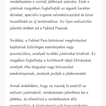
rendelkezésre a normál játékosok számára. Ezek a
jutalmak magukban foglalhatják az egyedi karakter
skineket, speciális in-game valutabónuszokat és korai
hozzáférést az új tartalmakhoz. Az ilyen exkluzivitás
jelentős értéket ad a Fabled Passnak.
Továbbá, a Fabled Pass birtokosai meghívásokat
kaphatnak különleges eseményekre vagy
promóciókra, amelyek további jutalmakat kínálnak. Ez
magában foglalhatja a korlátozott idejű kihívásokat,
amelyek ritka tárgyakat vagy bónuszokat
eredményeznek, amelyek javítják a játékmenetet.
Annak érdekében, hogy ne maradj le ezekről az
exkluzív jutalmakról, rendszeresen jelentkezz be a
játékba, és ellenőrizd a rendelkezésre álló
promóciókat. A közösséggel való kapcsolattartás