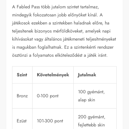
A Fabled Pass több jutalom szintet tartalmaz,
mindegyik fokozatosan jobb előnyöket kínál. A
játékosok ezekben a szintekben haladnak előre, ha
teljesítenek bizonyos mérföldköveket, amelyek napi
kihívásokat vagy általános játékmeneti teljesítményeket
is magukban foglalhatnak. Ez a szintenkénti rendszer
ösztönzi a folyamatos elköteleződést a játék iránt.
Szint
Követelmények
Jutalmak
100 gyémánt,
Bronz
0-100 pont
alap skin
200 gyémánt,
Ezüst
101-300 pont
fejlettebb skin