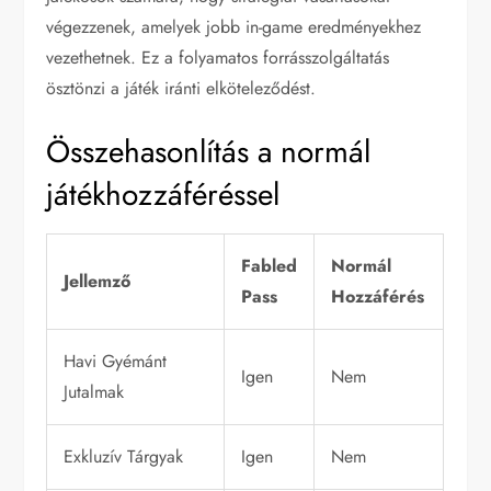
végezzenek, amelyek jobb in-game eredményekhez
vezethetnek. Ez a folyamatos forrásszolgáltatás
ösztönzi a játék iránti elköteleződést.
Összehasonlítás a normál
játékhozzáféréssel
Fabled
Normál
Jellemző
Pass
Hozzáférés
Havi Gyémánt
Igen
Nem
Jutalmak
Exkluzív Tárgyak
Igen
Nem