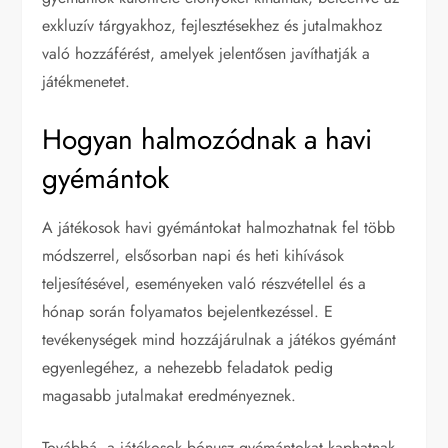
exkluzív tárgyakhoz, fejlesztésekhez és jutalmakhoz
való hozzáférést, amelyek jelentősen javíthatják a
játékmenetet.
Hogyan halmozódnak a havi
gyémántok
A játékosok havi gyémántokat halmozhatnak fel több
módszerrel, elsősorban napi és heti kihívások
teljesítésével, eseményeken való részvétellel és a
hónap során folyamatos bejelentkezéssel. E
tevékenységek mind hozzájárulnak a játékos gyémánt
egyenlegéhez, a nehezebb feladatok pedig
magasabb jutalmakat eredményeznek.
Továbbá, a játékosok bónusz gyémántokat kaphatnak,