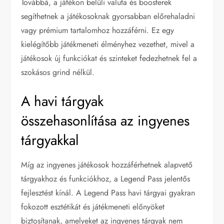
Továbbá, a játékon belüli valuta és boosterek
segíthetnek a játékosoknak gyorsabban előrehaladni
vagy prémium tartalomhoz hozzáférni. Ez egy
kielégítőbb játékmeneti élményhez vezethet, mivel a
játékosok új funkciókat és szinteket fedezhetnek fel a
szokásos grind nélkül.
A havi tárgyak
összehasonlítása az ingyenes
tárgyakkal
Míg az ingyenes játékosok hozzáférhetnek alapvető
tárgyakhoz és funkciókhoz, a Legend Pass jelentős
fejlesztést kínál. A Legend Pass havi tárgyai gyakran
fokozott esztétikát és játékmeneti előnyöket
biztosítanak, amelyeket az ingyenes tárgyak nem