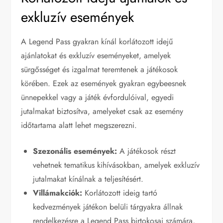
exkluzív események
A Legend Pass gyakran kínál korlátozott idejű
ajánlatokat és exkluzív eseményeket, amelyek
sürgősséget és izgalmat teremtenek a játékosok
körében. Ezek az események gyakran egybeesnek
ünnepekkel vagy a játék évfordulóival, egyedi
jutalmakat biztosítva, amelyeket csak az esemény
időtartama alatt lehet megszerezni.
Szezonális események:
A játékosok részt
vehetnek tematikus kihívásokban, amelyek exkluzív
jutalmakat kínálnak a teljesítésért.
Villámakciók:
Korlátozott ideig tartó
kedvezmények játékon belüli tárgyakra állnak
rendelkezésre a Legend Pass birtokosai számára,