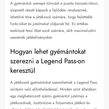
A gyémántok szerepe túlmutat a puszta tranzakciókon;
alapvető részét képezik a fejlődési rendszernek,
lehetővé téve a játékosok számára, hogy fejlettebb
funkciókat és jutalmakat oldjanak fel. Ez értékes
eszközzé teszi őket azok számára, akik maximalizálni
szeretnék játékélményüket.
Hogyan lehet gyémántokat
szerezni a Legend Pass-on
keresztül
A játékosok gyémántokat szerezhetnek a Legend Pass
szintjein való előrehaladással. Minden szint általában
egy meghatározott számú gyémántot jutalmaz a
játékosoknak, ösztönözve a folyamatos játékot és