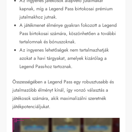
Az ingyenes játékosok alapvető jutalmakat
kapnak, míg a Legend Pass birtokosai prémium
jutalmakhoz jutnak.
A játékmenet élménye gyakran fokozott a Legend
Pass birtokosai számára, köszönhetően a további
tartalomnak és bónuszoknak.
Az ingyenes lehetőségek nem tartalmazhatják
azokat a havi tárgyakat, amelyek kizárólag a
Legend Pass-hoz tartoznak.
Összességében a Legend Pass egy robusztusabb és
jutalmazóbb élményt kínál, így vonzó választás a
játékosok számára, akik maximalizálni szeretnék
játékpotenciáljukat.