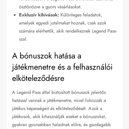
ösztönözve a gyors vásárlásokat.
Exkluzív kihívások:
Különleges feladatok,
amelyek egyedi jutalmakat hoznak, csak azok
számára elérhetők, akik rendelkeznek Legend Pass-
szal.
A bónuszok hatása a
játékmenetre és a felhasználói
elköteleződésre
A Legend Pass által biztosított bónuszok jelentős
hatással vannak a játékmenetre, mivel fokozzák a
játékos képességeit és elköteleződését. Azok a
játékosok, akik kihasználják ezeket a bónuszokat,
gyakran gyorsabban haladnak előre, és gazdagabb