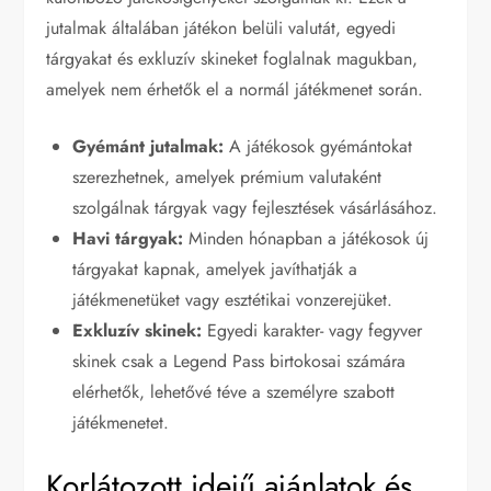
jutalmak általában játékon belüli valutát, egyedi
tárgyakat és exkluzív skineket foglalnak magukban,
amelyek nem érhetők el a normál játékmenet során.
Gyémánt jutalmak:
A játékosok gyémántokat
szerezhetnek, amelyek prémium valutaként
szolgálnak tárgyak vagy fejlesztések vásárlásához.
Havi tárgyak:
Minden hónapban a játékosok új
tárgyakat kapnak, amelyek javíthatják a
játékmenetüket vagy esztétikai vonzerejüket.
Exkluzív skinek:
Egyedi karakter- vagy fegyver
skinek csak a Legend Pass birtokosai számára
elérhetők, lehetővé téve a személyre szabott
játékmenetet.
Korlátozott idejű ajánlatok és