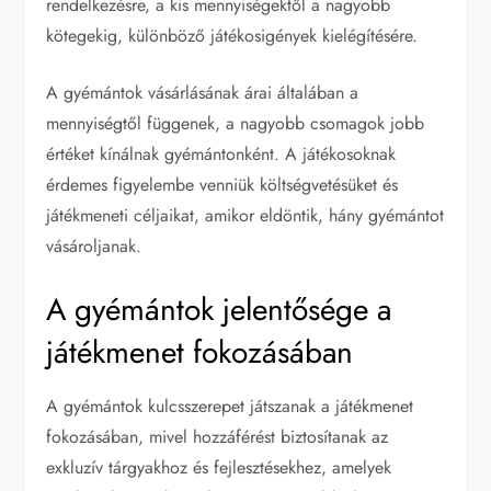
rendelkezésre, a kis mennyiségektől a nagyobb
kötegekig, különböző játékosigények kielégítésére.
A gyémántok vásárlásának árai általában a
mennyiségtől függenek, a nagyobb csomagok jobb
értéket kínálnak gyémántonként. A játékosoknak
érdemes figyelembe venniük költségvetésüket és
játékmeneti céljaikat, amikor eldöntik, hány gyémántot
vásároljanak.
A gyémántok jelentősége a
játékmenet fokozásában
A gyémántok kulcsszerepet játszanak a játékmenet
fokozásában, mivel hozzáférést biztosítanak az
exkluzív tárgyakhoz és fejlesztésekhez, amelyek