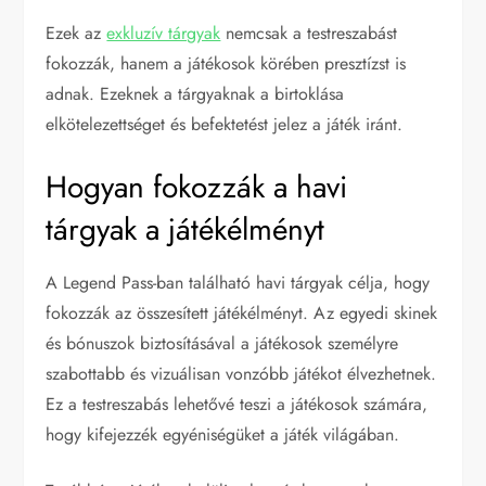
Ezek az
exkluzív tárgyak
nemcsak a testreszabást
fokozzák, hanem a játékosok körében presztízst is
adnak. Ezeknek a tárgyaknak a birtoklása
elkötelezettséget és befektetést jelez a játék iránt.
Hogyan fokozzák a havi
tárgyak a játékélményt
A Legend Pass-ban található havi tárgyak célja, hogy
fokozzák az összesített játékélményt. Az egyedi skinek
és bónuszok biztosításával a játékosok személyre
szabottabb és vizuálisan vonzóbb játékot élvezhetnek.
Ez a testreszabás lehetővé teszi a játékosok számára,
hogy kifejezzék egyéniségüket a játék világában.