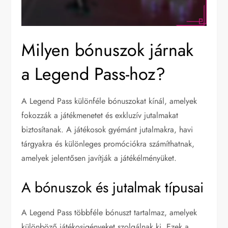
Milyen bónuszok járnak
a Legend Pass-hoz?
A Legend Pass különféle bónuszokat kínál, amelyek
fokozzák a játékmenetet és exkluzív jutalmakat
biztosítanak. A játékosok gyémánt jutalmakra, havi
tárgyakra és különleges promóciókra számíthatnak,
amelyek jelentősen javítják a játékélményüket.
A bónuszok és jutalmak típusai
A Legend Pass többféle bónuszt tartalmaz, amelyek
különböző játékosigényeket szolgálnak ki. Ezek a