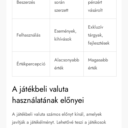
Beszerzés
során
pénzért
szerzett
vásárolt
Exkluzív
Események,
Felhasználás
tárgyak,
kihívások
fejlesztések
Alacsonyabb
Magasabb
Értékpercepció
érték
érték
A játékbeli valuta
használatának előnyei
A játékbeli valuta számos előnyt kínál, amelyek
javítják a játékélményt. Lehetővé teszi a játékosok