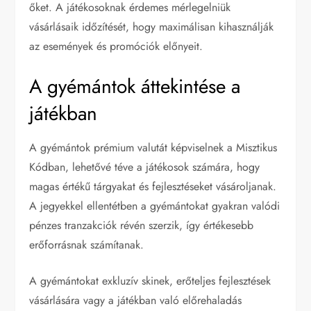
őket. A játékosoknak érdemes mérlegelniük
vásárlásaik időzítését, hogy maximálisan kihasználják
az események és promóciók előnyeit.
A gyémántok áttekintése a
játékban
A gyémántok prémium valutát képviselnek a Misztikus
Kódban, lehetővé téve a játékosok számára, hogy
magas értékű tárgyakat és fejlesztéseket vásároljanak.
A jegyekkel ellentétben a gyémántokat gyakran valódi
pénzes tranzakciók révén szerzik, így értékesebb
erőforrásnak számítanak.
A gyémántokat exkluzív skinek, erőteljes fejlesztések
vásárlására vagy a játékban való előrehaladás