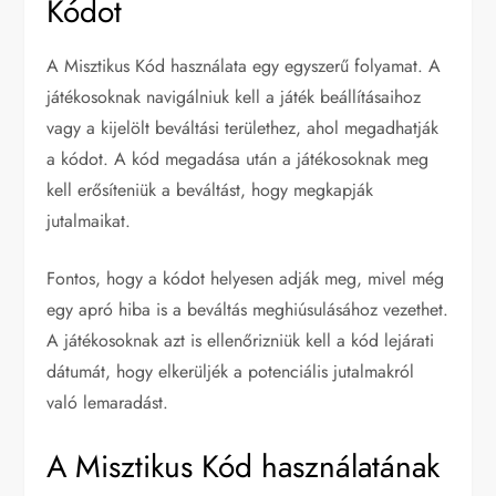
Kódot
A Misztikus Kód használata egy egyszerű folyamat. A
játékosoknak navigálniuk kell a játék beállításaihoz
vagy a kijelölt beváltási területhez, ahol megadhatják
a kódot. A kód megadása után a játékosoknak meg
kell erősíteniük a beváltást, hogy megkapják
jutalmaikat.
Fontos, hogy a kódot helyesen adják meg, mivel még
egy apró hiba is a beváltás meghiúsulásához vezethet.
A játékosoknak azt is ellenőrizniük kell a kód lejárati
dátumát, hogy elkerüljék a potenciális jutalmakról
való lemaradást.
A Misztikus Kód használatának