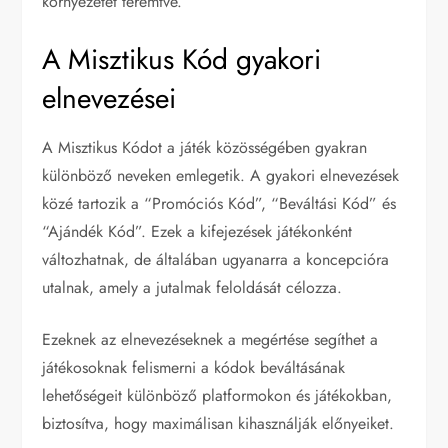
környezetet teremtve.
A Misztikus Kód gyakori
elnevezései
A Misztikus Kódot a játék közösségében gyakran
különböző neveken emlegetik. A gyakori elnevezések
közé tartozik a “Promóciós Kód”, “Beváltási Kód” és
“Ajándék Kód”. Ezek a kifejezések játékonként
változhatnak, de általában ugyanarra a koncepcióra
utalnak, amely a jutalmak feloldását célozza.
Ezeknek az elnevezéseknek a megértése segíthet a
játékosoknak felismerni a kódok beváltásának
lehetőségeit különböző platformokon és játékokban,
biztosítva, hogy maximálisan kihasználják előnyeiket.