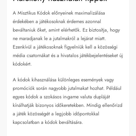
A Misztikus Kódok előnyeinek maximalizálása
érdekében a játékosoknak érdemes azonnal
beváltaniuk őket, amint elérhetők. Ez biztosítja, hogy
ne maradjanak le a jutalmakról a lejárat miatt.
Ezenkívül a játékosoknak figyelniük kell a közösségi
média csatornákat és a hivatalos játékbejelentéseket új
kódokért.
A kódok kihasználása különleges események vagy
promóciók során nagyobb jutalmakat hozhat. Például
egyes kódok a szokásos in-game valuta dupláját
kínálhatják bizonyos időkeretekben. Mindig ellenőrizd
a játék közösségét a legjobb időpontokkal
kapcsolatban a kódok beváltására.