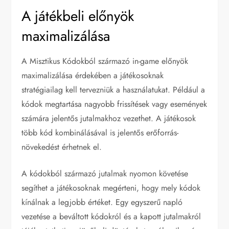
A játékbeli előnyök
maximalizálása
A Misztikus Kódokból származó in-game előnyök
maximalizálása érdekében a játékosoknak
stratégiailag kell tervezniük a használatukat. Például a
kódok megtartása nagyobb frissítések vagy események
számára jelentős jutalmakhoz vezethet. A játékosok
több kód kombinálásával is jelentős erőforrás-
növekedést érhetnek el.
A kódokból származó jutalmak nyomon követése
segíthet a játékosoknak megérteni, hogy mely kódok
kínálnak a legjobb értéket. Egy egyszerű napló
vezetése a beváltott kódokról és a kapott jutalmakról