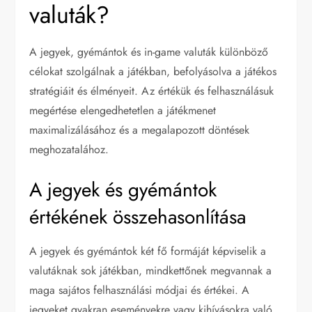
valuták?
A jegyek, gyémántok és in-game valuták különböző
célokat szolgálnak a játékban, befolyásolva a játékos
stratégiáit és élményeit. Az értékük és felhasználásuk
megértése elengedhetetlen a játékmenet
maximalizálásához és a megalapozott döntések
meghozatalához.
A jegyek és gyémántok
értékének összehasonlítása
A jegyek és gyémántok két fő formáját képviselik a
valutáknak sok játékban, mindkettőnek megvannak a
maga sajátos felhasználási módjai és értékei. A
jegyeket gyakran eseményekre vagy kihívásokra való