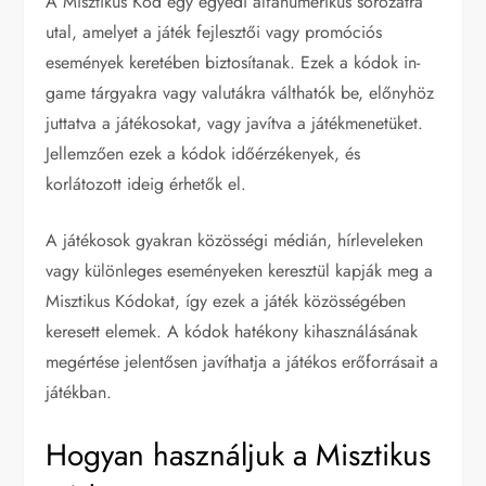
A Misztikus Kód egy egyedi alfanumerikus sorozatra
utal, amelyet a játék fejlesztői vagy promóciós
események keretében biztosítanak. Ezek a kódok in-
game tárgyakra vagy valutákra válthatók be, előnyhöz
juttatva a játékosokat, vagy javítva a játékmenetüket.
Jellemzően ezek a kódok időérzékenyek, és
korlátozott ideig érhetők el.
A játékosok gyakran közösségi médián, hírleveleken
vagy különleges eseményeken keresztül kapják meg a
Misztikus Kódokat, így ezek a játék közösségében
keresett elemek. A kódok hatékony kihasználásának
megértése jelentősen javíthatja a játékos erőforrásait a
játékban.
Hogyan használjuk a Misztikus