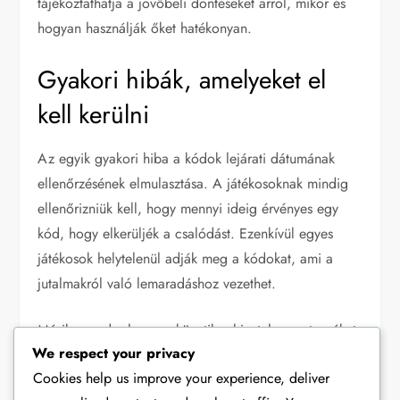
tájékoztathatja a jövőbeli döntéseket arról, mikor és
hogyan használják őket hatékonyan.
Gyakori hibák, amelyeket el
kell kerülni
Az egyik gyakori hiba a kódok lejárati dátumának
ellenőrzésének elmulasztása. A játékosoknak mindig
ellenőrizniük kell, hogy mennyi ideig érvényes egy
kód, hogy elkerüljék a csalódást. Ezenkívül egyes
játékosok helytelenül adják meg a kódokat, ami a
jutalmakról való lemaradáshoz vezethet.
Másik csapda, ha nem követik a hivatalos csatornákat
We respect your privacy
a kódbejelentésekhez. A nem hivatalos forrásokra
Cookies help us improve your experience, deliver
támaszkodva lejárt vagy érvénytelen kódokat