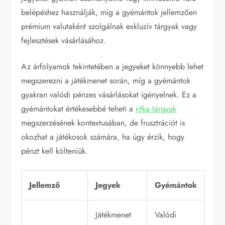
belépéshez használják, míg a gyémántok jellemzően
prémium valutaként szolgálnak exkluzív tárgyak vagy
fejlesztések vásárlásához.
Az árfolyamok tekintetében a jegyeket könnyebb lehet
megszerezni a játékmenet során, míg a gyémántok
gyakran valódi pénzes vásárlásokat igényelnek. Ez a
gyémántokat értékesebbé teheti a
ritka tárgyak
megszerzésének kontextusában, de frusztrációt is
okozhat a játékosok számára, ha úgy érzik, hogy
pénzt kell költeniük.
Jellemző
Jegyek
Gyémántok
Játékmenet
Valódi