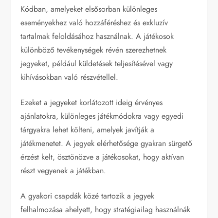
Kódban, amelyeket elsősorban különleges
eseményekhez való hozzáféréshez és exkluzív
tartalmak feloldásához használnak. A játékosok
különböző tevékenységek révén szerezhetnek
jegyeket, például küldetések teljesítésével vagy
kihívásokban való részvétellel.
Ezeket a jegyeket korlátozott ideig érvényes
ajánlatokra, különleges játékmódokra vagy egyedi
tárgyakra lehet költeni, amelyek javítják a
játékmenetet. A jegyek elérhetősége gyakran sürgető
érzést kelt, ösztönözve a játékosokat, hogy aktívan
részt vegyenek a játékban.
A gyakori csapdák közé tartozik a jegyek
felhalmozása ahelyett, hogy stratégiailag használnák