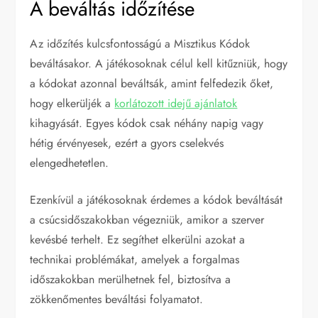
A beváltás időzítése
Az időzítés kulcsfontosságú a Misztikus Kódok
beváltásakor. A játékosoknak célul kell kitűzniük, hogy
a kódokat azonnal beváltsák, amint felfedezik őket,
hogy elkerüljék a
korlátozott idejű ajánlatok
kihagyását. Egyes kódok csak néhány napig vagy
hétig érvényesek, ezért a gyors cselekvés
elengedhetetlen.
Ezenkívül a játékosoknak érdemes a kódok beváltását
a csúcsidőszakokban végezniük, amikor a szerver
kevésbé terhelt. Ez segíthet elkerülni azokat a
technikai problémákat, amelyek a forgalmas
időszakokban merülhetnek fel, biztosítva a
zökkenőmentes beváltási folyamatot.