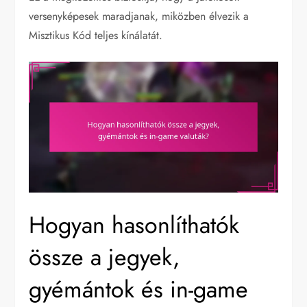
versenyképesek maradjanak, miközben élvezik a
Misztikus Kód teljes kínálatát.
Hogyan hasonlíthatók
össze a jegyek,
gyémántok és in-game