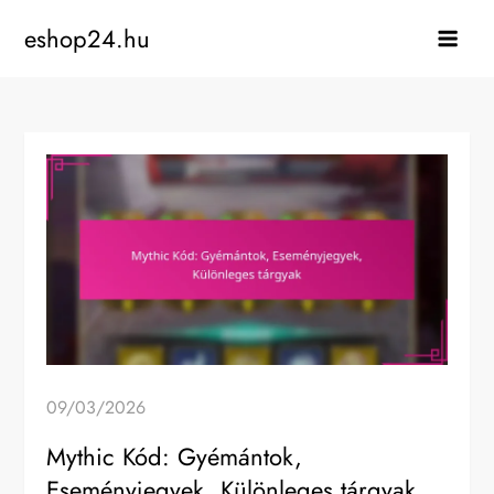
Skip
eshop24.hu
to
content
09/03/2026
Mythic Kód: Gyémántok,
Eseményjegyek, Különleges tárgyak