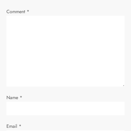
v
Comment
*
i
g
a
t
i
o
Name
*
n
Email
*