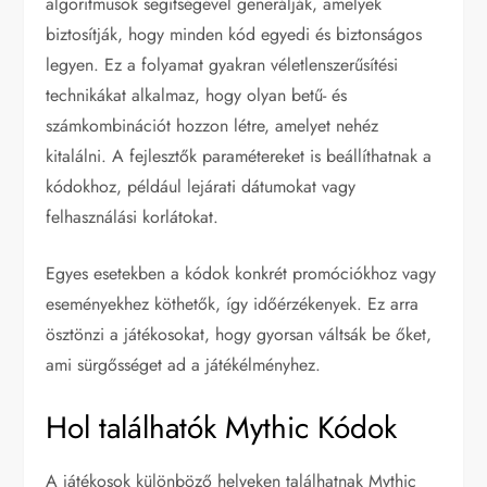
algoritmusok segítségével generálják, amelyek
biztosítják, hogy minden kód egyedi és biztonságos
legyen. Ez a folyamat gyakran véletlenszerűsítési
technikákat alkalmaz, hogy olyan betű- és
számkombinációt hozzon létre, amelyet nehéz
kitalálni. A fejlesztők paramétereket is beállíthatnak a
kódokhoz, például lejárati dátumokat vagy
felhasználási korlátokat.
Egyes esetekben a kódok konkrét promóciókhoz vagy
eseményekhez köthetők, így időérzékenyek. Ez arra
ösztönzi a játékosokat, hogy gyorsan váltsák be őket,
ami sürgősséget ad a játékélményhez.
Hol találhatók Mythic Kódok
A játékosok különböző helyeken találhatnak Mythic