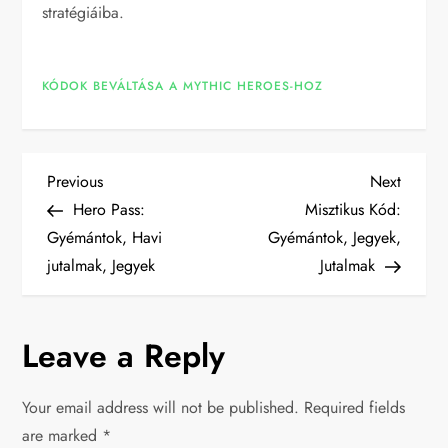
stratégiáiba.
KÓDOK BEVÁLTÁSA A MYTHIC HEROES-HOZ
P
Previous
Next
Previous
Next
Post
Post
Hero Pass:
Misztikus Kód:
o
Gyémántok, Havi
Gyémántok, Jegyek,
jutalmak, Jegyek
Jutalmak
s
t
Leave a Reply
n
Your email address will not be published.
Required fields
a
are marked
*