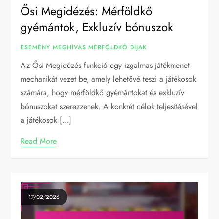
Ősi Megidézés: Mérföldkő
gyémántok, Exkluzív bónuszok
ESEMÉNY MEGHÍVÁS MÉRFÖLDKŐ DÍJAK
Az Ősi Megidézés funkció egy izgalmas játékmenet-
mechanikát vezet be, amely lehetővé teszi a játékosok
számára, hogy mérföldkő gyémántokat és exkluzív
bónuszokat szerezzenek. A konkrét célok teljesítésével
a játékosok […]
Read More
17/02/2026