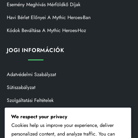
Esemény Meghívás Mérföldkő Díjak
Havi Bérlet Előnyei A Mythic Heroes-Ban
Kódok Beváltása A Mythic Heroes-Hoz
JOGI INFORMÁCIÓK
Adatvédelmi Szabályzat
Sütiszabályzat
Szolgáltatási Feltételek
Kik Vagyunk
We respect your privacy
Cookies help us improve your experience, deliver
Lépjen Kapcsolatba Velünk
personalized content, and analyze traffic. You can