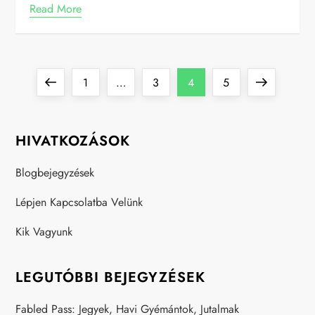
Read More
P
Previous
Page
Page
Page
Page
Next
1
…
3
4
5
o
page
page
HIVATKOZÁSOK
s
Blogbejegyzések
t
Lépjen Kapcsolatba Velünk
s
Kik Vagyunk
p
a
LEGUTÓBBI BEJEGYZÉSEK
Fabled Pass: Jegyek, Havi Gyémántok, Jutalmak