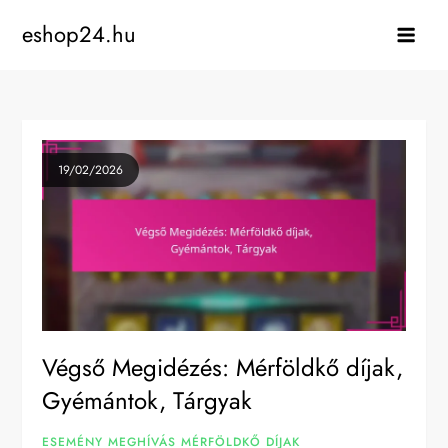
Skip
eshop24.hu
to
content
19/02/2026
Végső Megidézés: Mérföldkő díjak,
Gyémántok, Tárgyak
ESEMÉNY MEGHÍVÁS MÉRFÖLDKŐ DÍJAK