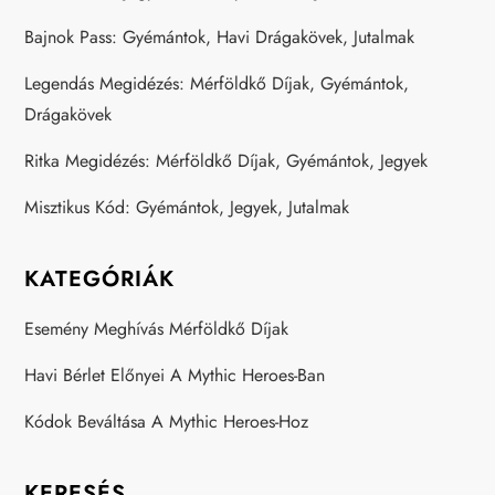
g
Bajnok Pass: Gyémántok, Havi Drágakövek, Jutalmak
i
Legendás Megidézés: Mérföldkő Díjak, Gyémántok,
n
Drágakövek
a
Ritka Megidézés: Mérföldkő Díjak, Gyémántok, Jegyek
t
Misztikus Kód: Gyémántok, Jegyek, Jutalmak
i
KATEGÓRIÁK
o
Esemény Meghívás Mérföldkő Díjak
n
Havi Bérlet Előnyei A Mythic Heroes-Ban
Kódok Beváltása A Mythic Heroes-Hoz
KERESÉS