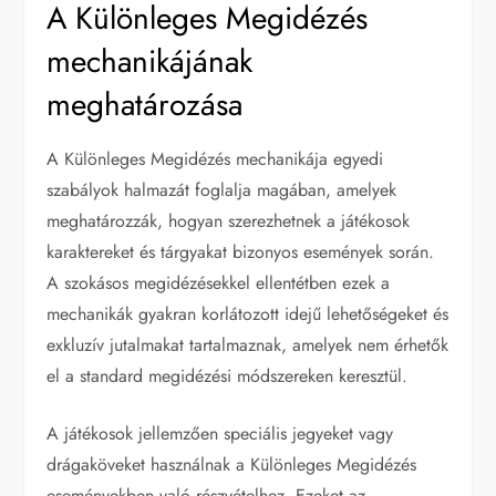
A Különleges Megidézés
mechanikájának
meghatározása
A Különleges Megidézés mechanikája egyedi
szabályok halmazát foglalja magában, amelyek
meghatározzák, hogyan szerezhetnek a játékosok
karaktereket és tárgyakat bizonyos események során.
A szokásos megidézésekkel ellentétben ezek a
mechanikák gyakran korlátozott idejű lehetőségeket és
exkluzív jutalmakat tartalmaznak, amelyek nem érhetők
el a standard megidézési módszereken keresztül.
A játékosok jellemzően speciális jegyeket vagy
drágaköveket használnak a Különleges Megidézés
eseményekben való részvételhez. Ezeket az