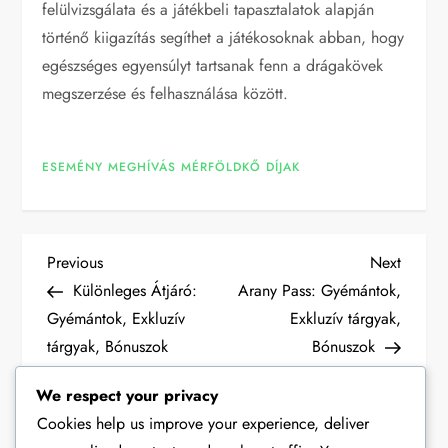
felülvizsgálata és a játékbeli tapasztalatok alapján
történő kiigazítás segíthet a játékosoknak abban, hogy
egészséges egyensúlyt tartsanak fenn a drágakövek
megszerzése és felhasználása között.
ESEMÉNY MEGHÍVÁS MÉRFÖLDKŐ DÍJAK
P
Previous
Next
Previous
Next
Post
Post
Különleges Átjáró:
Arany Pass: Gyémántok,
o
Gyémántok, Exkluzív
Exkluzív tárgyak,
tárgyak, Bónuszok
Bónuszok
s
We respect your privacy
t
Cookies help us improve your experience, deliver
Leave a Reply