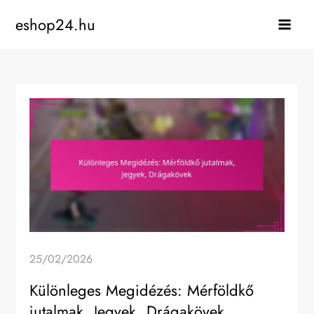
Skip
eshop24.hu
to
content
25/02/2026
Különleges Megidézés: Mérföldkő
jutalmak, Jegyek, Drágakövek