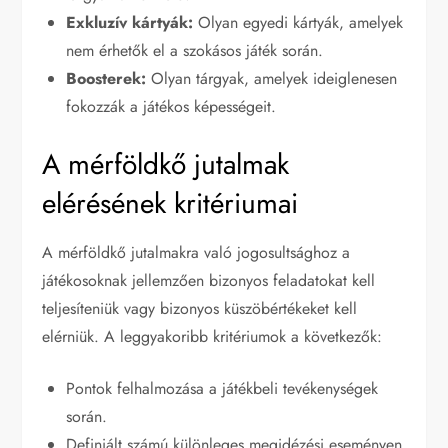
Exkluzív kártyák:
Olyan egyedi kártyák, amelyek
nem érhetők el a szokásos játék során.
Boosterek:
Olyan tárgyak, amelyek ideiglenesen
fokozzák a játékos képességeit.
A mérföldkő jutalmak
elérésének kritériumai
A mérföldkő jutalmakra való jogosultsághoz a
játékosoknak jellemzően bizonyos feladatokat kell
teljesíteniük vagy bizonyos küszöbértékeket kell
elérniük. A leggyakoribb kritériumok a következők:
Pontok felhalmozása a játékbeli tevékenységek
során.
Definiált számú különleges megidézési eseményen