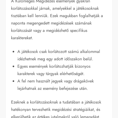
A Különleges Megidézés események gyakran
korlátozásokkal járnak, amelyekkel a játékosoknak
tisztában kell lenniük. Ezek magukban foglalhatják a
naponta megengedett megidézések számának
korlátozását vagy a megidézhető specifikus
karaktereket.
A játékosok csak korlátozott számú alkalommal
idézhetnek meg egy adott időszakon belül.
Egyes események korlátozhatják bizonyos
karakterek vagy tárgyak elérhetőségét.
A fel nem használt jegyek vagy drágakövek
lejárhatnak az esemény befejezése után.
Ezeknek a korlátozásoknak a tudatában a játékosok
hatékonyan tervezhetik megidézési stratégiáikat, és
elkerülhetik az értékes jutalmakról való lemaradást.