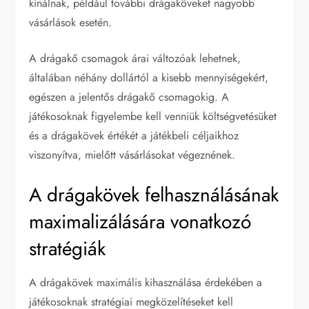
kínálnak, például további drágaköveket nagyobb
vásárlások esetén.
A drágakő csomagok árai változóak lehetnek,
általában néhány dollártól a kisebb mennyiségekért,
egészen a jelentős drágakő csomagokig. A
játékosoknak figyelembe kell venniük költségvetésüket
és a drágakövek értékét a játékbeli céljaikhoz
viszonyítva, mielőtt vásárlásokat végeznének.
A drágakövek felhasználásának
maximalizálására vonatkozó
stratégiák
A drágakövek maximális kihasználása érdekében a
játékosoknak stratégiai megközelítéseket kell