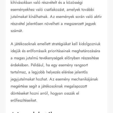
kihívásokban való részvételt és a közösségi
eseményekhez való csatlakozást, amelyek további
jutalmakat kínálhatnak. Az események során való aktív
részvétel jelentősen növelheti a megszerzett jegyek
számát.
A játékosoknak emellett stratégiákat kell kidolgozniuk
idejük és erőforrásaik prioritásainak meghatározására
a magas jutalmú tevékenységek előnyben részesítése
érdekében. Például, ha egy esemény rangsort
tartalmaz, a legjobb helyezés elérése jelentős
jegyjutalmakat hozhat. Az esemény mechanikájának
megértése segít a játékosoknak megalapozott
döntéseket hozni arról, hogyan osszák el
erőfeszítéseiket.