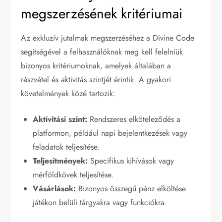
megszerzésének kritériumai
Az exkluzív jutalmak megszerzéséhez a Divine Code
segítségével a felhasználóknak meg kell felelniük
bizonyos kritériumoknak, amelyek általában a
részvétel és aktivitás szintjét érintik. A gyakori
követelmények közé tartozik:
Aktivitási szint:
Rendszeres elköteleződés a
platformon, például napi bejelentkezések vagy
feladatok teljesítése.
Teljesítmények:
Specifikus kihívások vagy
mérföldkövek teljesítése.
Vásárlások:
Bizonyos összegű pénz elköltése
játékon belüli tárgyakra vagy funkciókra.