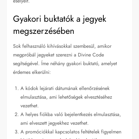
esélyeit.
Gyakori buktatók a jegyek
megszerzésében
Sok felhasználó kihívásokkal szembesül, amikor
megpróbál jegyeket szerezni a Divine Code
segítségével. Íme néhány gyakori buktató, amelyet
érdemes elkerülni:
A kódok lejárati dátumának ellenőrzésének
elmulasztása, ami lehetőségek elvesztéséhez
vezethet.
A helyes fiókba való bejelentkezés elmulasztása,
ami elveszett jegyekhez vezethet.
A promóciókkal kapcsolatos feltételek figyelmen