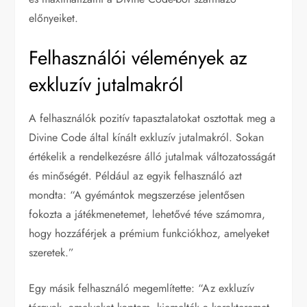
előnyeiket.
Felhasználói vélemények az
exkluzív jutalmakról
A felhasználók pozitív tapasztalatokat osztottak meg a
Divine Code által kínált exkluzív jutalmakról. Sokan
értékelik a rendelkezésre álló jutalmak változatosságát
és minőségét. Például az egyik felhasználó azt
mondta: “A gyémántok megszerzése jelentősen
fokozta a játékmenetemet, lehetővé téve számomra,
hogy hozzáférjek a prémium funkciókhoz, amelyeket
szeretek.”
Egy másik felhasználó megemlítette: “Az exkluzív