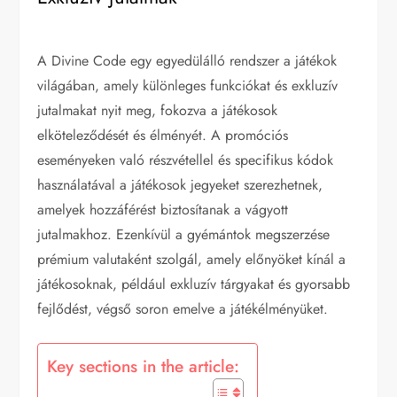
A Divine Code egy egyedülálló rendszer a játékok
világában, amely különleges funkciókat és exkluzív
jutalmakat nyit meg, fokozva a játékosok
elköteleződését és élményét. A promóciós
eseményeken való részvétellel és specifikus kódok
használatával a játékosok jegyeket szerezhetnek,
amelyek hozzáférést biztosítanak a vágyott
jutalmakhoz. Ezenkívül a gyémántok megszerzése
prémium valutaként szolgál, amely előnyöket kínál a
játékosoknak, például exkluzív tárgyakat és gyorsabb
fejlődést, végső soron emelve a játékélményüket.
Key sections in the article: