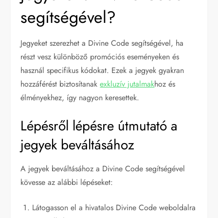
segítségével?
Jegyeket szerezhet a Divine Code segítségével, ha
részt vesz különböző promóciós eseményeken és
használ specifikus kódokat. Ezek a jegyek gyakran
hozzáférést biztosítanak
exkluzív jutalmak
hoz és
élményekhez, így nagyon keresettek.
Lépésről lépésre útmutató a
jegyek beváltásához
A jegyek beváltásához a Divine Code segítségével
kövesse az alábbi lépéseket:
Látogasson el a hivatalos Divine Code weboldalra