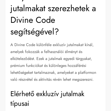
jutalmakat szerezhetek a
Divine Code
segítségével?
A Divine Code különféle exkluzív jutalmakat kínál,
amelyek fokozzák a felhasználói élményt és
elköteleződést. Ezek a jutalmak egyedi tárgyakat,
prémium funkciókat és különleges hozzáférési
lehetőségeket tartalmaznak, amelyeket a platformon
való részvétel és aktivitás révén lehet megszerezni.
Elérhető exkluzív jutalmak
típusai