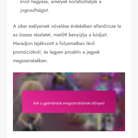
kívül hagyása, amelyek korlátozhatják a
jogosultságot.
A siker esélyeinek növelése érdekében ellenőrizze le
az összes részletet, mielőtt benyújtja a kódjait.
Maradjon tájékozott a folyamatban lévő
promóciókról, és legyen proaktív a jegyek
megszerzésében.