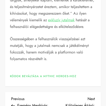
tárgyak, amelyeket kaptam, kiemelték a karakteremet,
és teljesítményérzetet éreztem, amikor teljesítettem a
kihívásokat, hogy megszerezzem őket.” Az ilyen
vélemények kiemelik az
exkluzív jutalmak
hatását a
felhasználói elégedettségre és elköteleződésre.
Összességében a felhasználók visszajelzései azt
mutatják, hogy a jutalmak nemcsak a játékélményt
fokozzák, hanem motiválják a platformon való
folyamatos részvételt is.
KÓDOK BEVÁLTÁSA A MYTHIC HEROES-HOZ
P
Previous
Next
Previous
Next
Post
Post
Esemény Meghívás:
Különleges Átjáró: