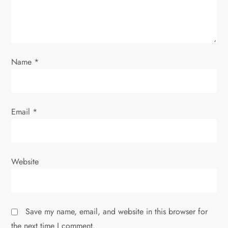
t
i
o
Name
*
n
Email
*
Website
Save my name, email, and website in this browser for
the next time I comment.