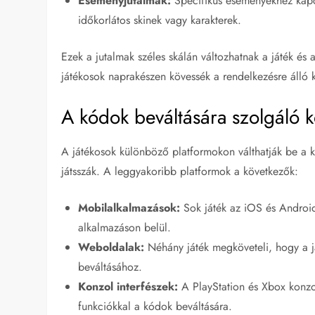
Eseményjutalmak:
Specifikus eseményekhez kapc
időkorlátos skinek vagy karakterek.
Ezek a jutalmak széles skálán változhatnak a játék és 
játékosok naprakészen kövessék a rendelkezésre álló
A kódok beváltására szolgáló 
A játékosok különböző platformokon válthatják be a k
játsszák. A leggyakoribb platformok a következők:
Mobilalkalmazások:
Sok játék az iOS és Android
alkalmazáson belül.
Weboldalak:
Néhány játék megköveteli, hogy a j
beváltásához.
Konzol interfészek:
A PlayStation és Xbox konzo
funkciókkal a kódok beváltására.