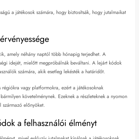
ágú a játékosok számára, hogy biztosítsák, hogy jutalmaikat
s érvényessége
zik, amely néhány naptól több hónapig terjedhet. A
ségi idejét, mielőtt megpróbálnák beváltani. A lejárt kódok
sználók számára, akik esetleg lekésték a határidőt.
 régiókra vagy platformokra, ezért a játékosoknak
őtt bármilyen követelménynek. Ezeknek a részleteknek a nyomon
l származó előnyöket.
ódok a felhasználói élményt
élményt, mivel exkluzív jutalmakat kínálnak a játékosoknak,