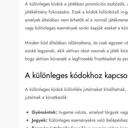
A különleges kódok a játékban promóciós eszközök, a
játékélmény fokozására. Ezek a kódok különböző in-g
amelyek általában nem érhetők el a normál játékmenet
vagy különleges események során kapják ezeket a kód
Minden kód általában időérzékeny, és csak egyszer vál
azoké legyenek, akik aktívan részt vesznek a játék k
hogy aktívan kövessék a legfrissebb frissítéseket és p
A különleges kódokhoz kapcsol
A különleges kódok különféle jutalmakat kínálhatnak, 
jutalmak a következők:
Gyémántok:
In-game valuta, amelyet tárgyak vagy
Jegyek:
Különleges eseményekre való belépéshez v