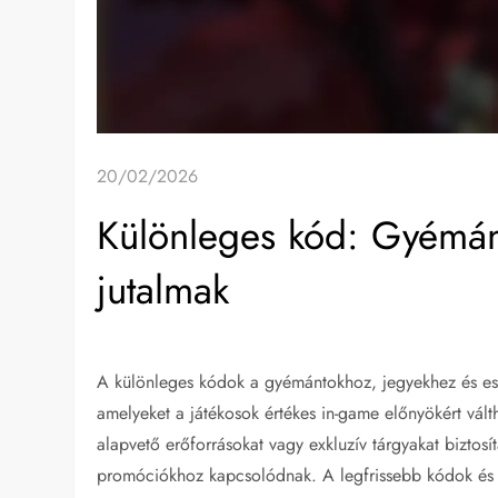
20/02/2026
Különleges kód: Gyémán
jutalmak
A különleges kódok a gyémántokhoz, jegyekhez és es
amelyeket a játékosok értékes in-game előnyökért vált
alapvető erőforrásokat vagy exkluzív tárgyakat bizto
promóciókhoz kapcsolódnak. A legfrissebb kódok és 