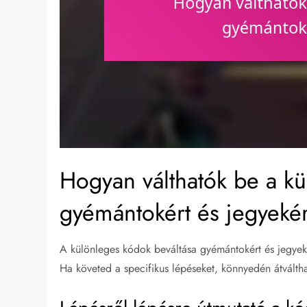
Hogyan válthatók be a k
gyémántokért és jegyeké
A különleges kódok beváltása gyémántokért és jegyeké
Ha követed a specifikus lépéseket, könnyedén átválth