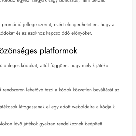
solódó egyedi tárgyak vagy bónuszok, mint például
a promóció jellege szerint, ezért elengedhetetlen, hogy a
 kódokat és az azokhoz kapcsolódó előnyöket.
közönséges platformok
ülönleges kódokat, attól függően, hogy melyik játékot
 rendszeren lehetővé teszi a kódok közvetlen beváltását az
átékosok látogassanak el egy adott weboldalra a kódjaik
lokon lévő játékok gyakran rendelkeznek beépített