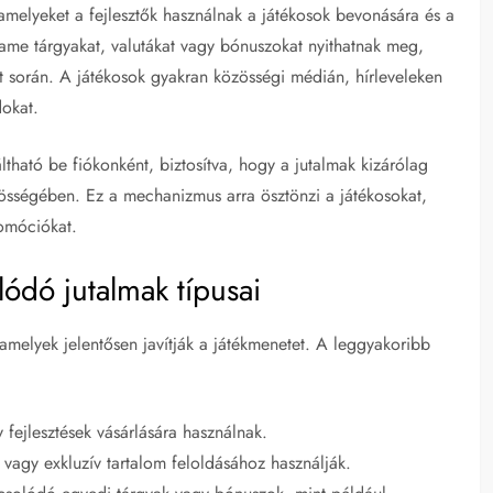
melyeket a fejlesztők használnak a játékosok bevonására és a
ame tárgyakat, valutákat vagy bónuszokat nyithatnak meg,
 során. A játékosok gyakran közösségi médián, hírleveleken
okat.
tható be fiókonként, biztosítva, hogy a jutalmak kizárólag
özösségében. Ez a mechanizmus arra ösztönzi a játékosokat,
romóciókat.
ódó jutalmak típusai
amelyek jelentősen javítják a játékmenetet. A leggyakoribb
 fejlesztések vásárlására használnak.
agy exkluzív tartalom feloldásához használják.