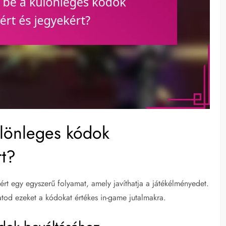
ülönleges kódok
rt?
rt egy egyszerű folyamat, amely javíthatja a játékélményedet.
atod ezeket a kódokat értékes in-game jutalmakra.