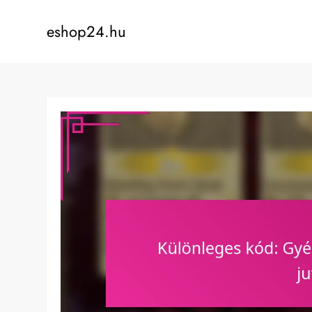
Skip
to
eshop24.hu
content