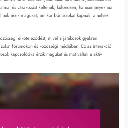
galmat és várakozást keltenek, különösen, ha eseményekhez
ltnek érzik magukat, amikor bónuszokat kapnak, amelyek
özösségi elköteleződést, mivel a játékosok gyakran
azokat fórumokon és közösségi médiában. Ez az interakció
kosok kapcsolódva érzik magukat és motiváltak a aktív