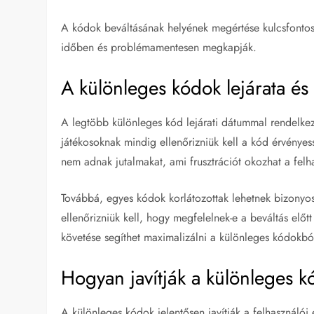
A kódok beváltásának helyének megértése kulcsfontoss
időben és problémamentesen megkapják.
A különleges kódok lejárata é
A legtöbb különleges kód lejárati dátummal rendelke
játékosoknak mindig ellenőrizniük kell a kód érvényes
nem adnak jutalmakat, ami frusztrációt okozhat a felha
Továbbá, egyes kódok korlátozottak lehetnek bizonyos
ellenőrizniük kell, hogy megfelelnek-e a beváltás el
követése segíthet maximalizálni a különleges kódokbó
Hogyan javítják a különleges k
A különleges kódok jelentősen javítják a felhasználói 