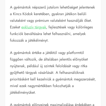
A gyémántok népszerű jutalom lehetőséget jelentenek
a Kincs Kódok keretében, gyakran játékon belüli
valutaként vagy prémium valutaként használják őket.
Ezeket
exkluzív tárgyak
, fejlesztések vagy különleges
funkciók beváltására lehet felhasználni, amelyek
fokozzák a játékélményt.
A gyémántok értéke a játéktól vagy platformtól
függően változik, de általában jelentős előnyöket
nyújtanak, például új szintek feloldását vagy ritka
gyűjthető tárgyak vásárlását. A felhasználóknak
prioritásként kell kezelniük a gyémántok megszerzését,
mivel ezek nagymértékben fokozhatják a
játékélményüket.
A gyémántok előnyeinek maximalizálása érdekében a