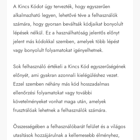
A Kincs Kódot úgy tervezték, hogy egyszerűen
alkalmazható legyen, lehetővé téve a felhasználók
számára, hogy gyorsan beváltsák kódjaikat bonyolult
lépések nélkül. Ez a használhatóság jelentős előnyt
jelent más kódokkal szemben, amelyek több lépést
vagy bonyolult folyamatokat igényelhetnek.
Sok felhasználó értékeli a Kincs Kód egyszerűségének
előnyét, ami gyakran azonnali kielégüléshez vezet.
Ezzel szemben néhány más kód hosszadalmas
ellenőrzési folyamatokat vagy további
követelményeket vonhat maga után, amelyek
frusztrálóak lehetnek a felhasználók számára.
Összességében a felhasználóbarát felület és a világos
utasítások hozzájárulnak a kellemesebb élményhez,