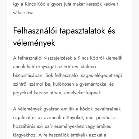
így a Kincs Kód a gyors jutalmakat keresők kedvelt
választása.
Felhasználói tapasztalatok és
vélemények
A felhasználói visszajelzések a Kincs Kódról kiemelik
annak hatékonyságát az értékes jutalmak
biztosításában. Sok felhasználó magas elégedettségi
szintről számol be, különösen a gyémántokkal és
jegyekkel kapcsolatban, amelyeket kapnak.
A vélemények gyakran említik a kódok beváltásának
izgalmát és az azonnali előnyöket, mint például a
hozzáférés exkluzív eseményekhez vagy értékes
tárgyakhoz. A felhasználók értékelik azokat a