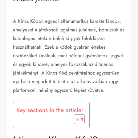
A Kincs Kódok egyedi alfanumerikus karakterláncok,
amelyeket a játékosok izgalmas jutalmak, bónuszok és
különleges játékon belüli tárgyak feloldására
használhatnak. Ezek a kódok gyakran értékes
ösztönzőket kínálnak, mint például gyémántok, jegyek
és egyéb kincsek, amelyek fokozzák az általános
játékélményt. A Kincs Kód beváltásához egyszerűen
írja be a megadott területre az alkalmazásban vagy
platformon, néhány egyszerű lépést követve.
Key sections in the article: