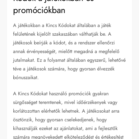
promóciókban
A játékokban a Kincs Kódokat általában a játék
felületének kijelölt szakaszában válthatják be. A
játékosok beírják a kódot, és a rendszer ellenőrzi
annak érvényességét, mielőtt megadná a megfelelő
jutalmakat. Ez a folyamat általában egyszerű, lehetővé
téve a játékosok számára, hogy gyorsan élvezzék
bónuszaikat.
A Kincs Kódokat használó promóciók gyakran
sürgősséget teremtenek, mivel időérzékenyek vagy
korlátozottan elérhetők lehetnek. A játékosokat arra
ösztönzik, hogy gyorsan cselekedjenek, hogy
kihasználják ezeket az ajánlatokat, ami a fejlesztők
számára megnövekedett elköteleződést és értékesítést