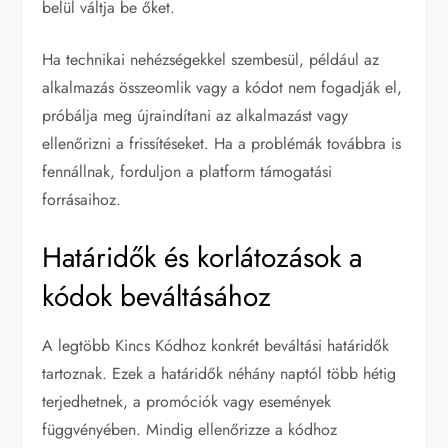
belül váltja be őket.
Ha technikai nehézségekkel szembesül, például az
alkalmazás összeomlik vagy a kódot nem fogadják el,
próbálja meg újraindítani az alkalmazást vagy
ellenőrizni a frissítéseket. Ha a problémák továbbra is
fennállnak, forduljon a platform támogatási
forrásaihoz.
Határidők és korlátozások a
kódok beváltásához
A legtöbb Kincs Kódhoz konkrét beváltási határidők
tartoznak. Ezek a határidők néhány naptól több hétig
terjedhetnek, a promóciók vagy események
függvényében. Mindig ellenőrizze a kódhoz