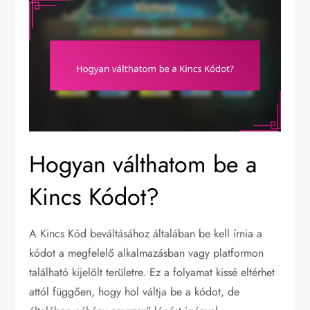
Hogyan válthatom be a
Kincs Kódot?
A Kincs Kód beváltásához általában be kell írnia a
kódot a megfelelő alkalmazásban vagy platformon
található kijelölt területre. Ez a folyamat kissé eltérhet
attól függően, hogy hol váltja be a kódot, de