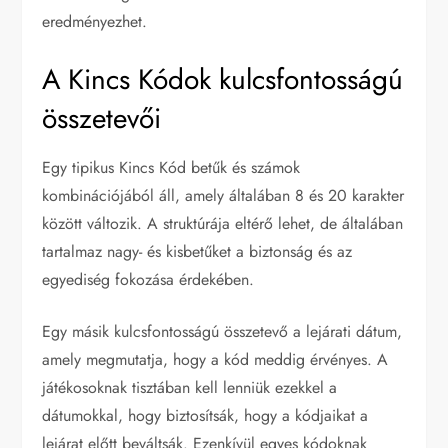
eredményezhet.
A Kincs Kódok kulcsfontosságú
összetevői
Egy tipikus Kincs Kód betűk és számok
kombinációjából áll, amely általában 8 és 20 karakter
között változik. A struktúrája eltérő lehet, de általában
tartalmaz nagy- és kisbetűket a biztonság és az
egyediség fokozása érdekében.
Egy másik kulcsfontosságú összetevő a lejárati dátum,
amely megmutatja, hogy a kód meddig érvényes. A
játékosoknak tisztában kell lenniük ezekkel a
dátumokkal, hogy biztosítsák, hogy a kódjaikat a
lejárat előtt beváltsák. Ezenkívül egyes kódoknak