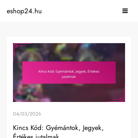
Skip
eshop24.hu
to
content
04/03/2026
Kincs Kód: Gyémántok, Jegyek,
Értékes jutalmak