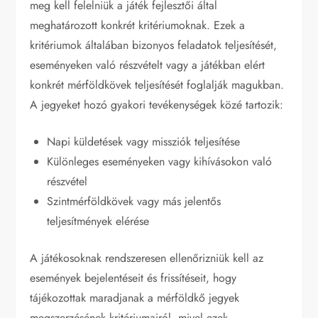
meg kell felelniük a játék fejlesztői által
meghatározott konkrét kritériumoknak. Ezek a
kritériumok általában bizonyos feladatok teljesítését,
eseményeken való részvételt vagy a játékban elért
konkrét mérföldkövek teljesítését foglalják magukban.
A jegyeket hozó gyakori tevékenységek közé tartozik:
Napi küldetések vagy missziók teljesítése
Különleges eseményeken vagy kihívásokon való
részvétel
Szintmérföldkövek vagy más jelentős
teljesítmények elérése
A játékosoknak rendszeresen ellenőrizniük kell az
események bejelentéseit és frissítéseit, hogy
tájékozottak maradjanak a mérföldkő jegyek
megszerzésének kritériumairól, mivel ezek