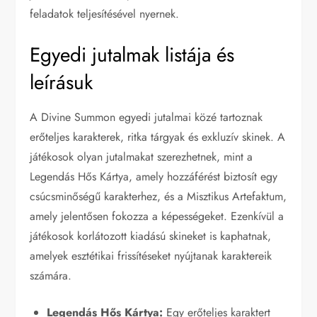
feladatok teljesítésével nyernek.
Egyedi jutalmak listája és
leírásuk
A Divine Summon egyedi jutalmai közé tartoznak
erőteljes karakterek, ritka tárgyak és exkluzív skinek. A
játékosok olyan jutalmakat szerezhetnek, mint a
Legendás Hős Kártya, amely hozzáférést biztosít egy
csúcsminőségű karakterhez, és a Misztikus Artefaktum,
amely jelentősen fokozza a képességeket. Ezenkívül a
játékosok korlátozott kiadású skineket is kaphatnak,
amelyek esztétikai frissítéseket nyújtanak karaktereik
számára.
Legendás Hős Kártya:
Egy erőteljes karaktert