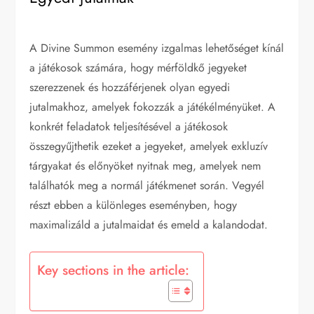
A Divine Summon esemény izgalmas lehetőséget kínál
a játékosok számára, hogy mérföldkő jegyeket
szerezzenek és hozzáférjenek olyan egyedi
jutalmakhoz, amelyek fokozzák a játékélményüket. A
konkrét feladatok teljesítésével a játékosok
összegyűjthetik ezeket a jegyeket, amelyek exkluzív
tárgyakat és előnyöket nyitnak meg, amelyek nem
találhatók meg a normál játékmenet során. Vegyél
részt ebben a különleges eseményben, hogy
maximalizáld a jutalmaidat és emeld a kalandodat.
Key sections in the article: