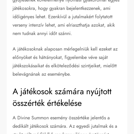
játékosokra, hogy gyakran bejelentkezzenek, ami
időigényes lehet. Ezenkívül a jutalmakért folytatott
verseny intenzív lehet, ami elriaszthatja azokat, akik
nem tudnak annyi időt szánni.
A játékosoknak alaposan mérlegelniük kell ezeket az
előnyöket és hátrányokat, figyelembe véve saját
játékszokásaikat és elköteleződési szintjeiket, mielőtt
belevágnának az eseménybe.
A játékosok számára nyújtott
összérték értékelése
A Divine Summon esemény összértéke jelentős a
dedikált játékosok számára. Az egyedi jutalmak és a