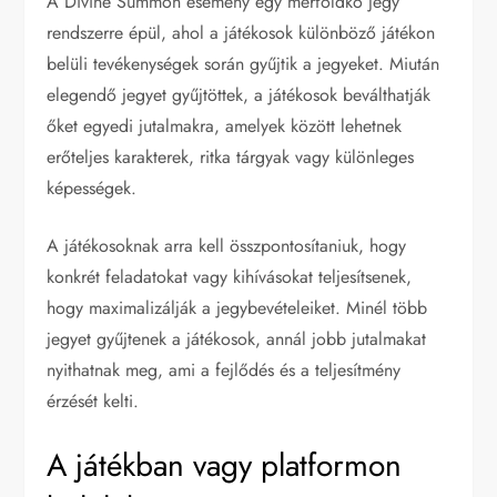
A Divine Summon esemény egy mérföldkő jegy
rendszerre épül, ahol a játékosok különböző játékon
belüli tevékenységek során gyűjtik a jegyeket. Miután
elegendő jegyet gyűjtöttek, a játékosok beválthatják
őket egyedi jutalmakra, amelyek között lehetnek
erőteljes karakterek, ritka tárgyak vagy különleges
képességek.
A játékosoknak arra kell összpontosítaniuk, hogy
konkrét feladatokat vagy kihívásokat teljesítsenek,
hogy maximalizálják a jegybevételeiket. Minél több
jegyet gyűjtenek a játékosok, annál jobb jutalmakat
nyithatnak meg, ami a fejlődés és a teljesítmény
érzését kelti.
A játékban vagy platformon