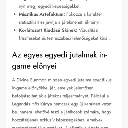
nyit meg, egyedi képességekkel.
Misztikus Artefaktum:
Fokozza a karakter
statisztikáit és javítja a játékmeneti élményt.
Korlátozott Kiadású Skinek:
Vizualitási
frissítéseket és testreszabási lehetőségeket kínál.
Az egyes egyedi jutalmak in-
game előnyei
A Divine Summon minden egyedi jutalma specifikus
in-game előnyökkel jár, amelyek jelentősen
befolyásolhatják a játékos teljesítményét. Például a
Legendás Hős Kártya nemcsak egy új karaktert vezet
be, hanem lehetővé teszi a játékosok számára, hogy
hozzáférjenek exkluzív képességekhez, amelyek
megfordíthatják a csatákat. A Misztikus Artefaktum