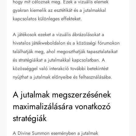
hogy mit céloznak meg. Ezek a vizuális elemek
gyakran kiemelik az esztétikát és a jutalmakkal
kapcsolatos különleges effekteket.
A játékosok ezeket a vizuális ábrázolásokat a
hivatalos játékweboldalon és a közösségi fórumokon
találhatják meg, ahol megoszthatják tapasztalataikat
és stratégiáikat a jutalmakkal kapcsolatban. A
közösséggel való interakció további betekintést
nyújthat a jutalmak előnyeibe és felhasználásába.
A jutalmak megszerzésének
maximalizálására vonatkozó
stratégiák
A Divine Summon eseményben a jutalmak