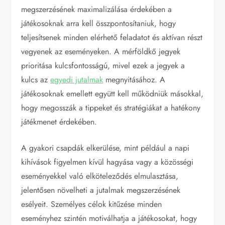
megszerzésének maximalizálása érdekében a
játékosoknak arra kell összpontosítaniuk, hogy
teljesítsenek minden elérhető feladatot és aktívan részt
vegyenek az eseményeken. A mérföldkő jegyek
prioritása kulcsfontosságú, mivel ezek a jegyek a
kulcs az
egyedi jutalmak
megnyitásához. A
játékosoknak emellett együtt kell működniük másokkal,
hogy megosszák a tippeket és stratégiákat a hatékony
játékmenet érdekében.
A gyakori csapdák elkerülése, mint például a napi
kihívások figyelmen kívül hagyása vagy a közösségi
eseményekkel való elköteleződés elmulasztása,
jelentősen növelheti a jutalmak megszerzésének
esélyeit. Személyes célok kitűzése minden
eseményhez szintén motiválhatja a játékosokat, hogy