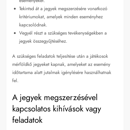
eseményeket.
Tekintsd át a jegyek megszerzésére vonatkozó
kritériumokat, amelyek minden eseményhez
kapcsolódnak.
Vegyél részt a szükséges tevékenységekben a
jegyek összegyűjtéséhez.
A szükséges feladatok teljesítése után a játékosok
mérföldkő jegyeket kapnak, amelyeket az esemény
időtartama alatt jutalmak igénylésére használhatnak
fel.
A jegyek megszerzésével
kapcsolatos kihívások vagy
feladatok